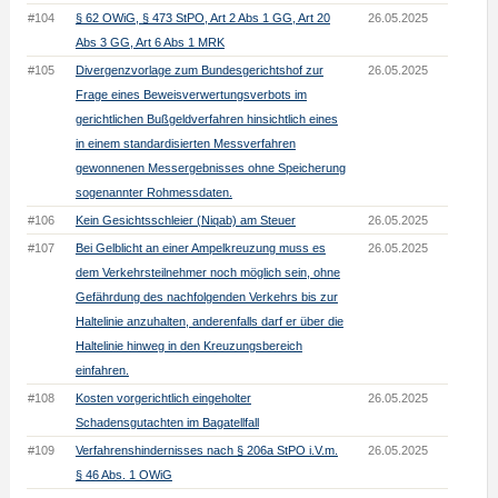
#104
§ 62 OWiG, § 473 StPO, Art 2 Abs 1 GG, Art 20
26.05.2025
Abs 3 GG, Art 6 Abs 1 MRK
#105
Divergenzvorlage zum Bundesgerichtshof zur
26.05.2025
Frage eines Beweisverwertungsverbots im
gerichtlichen Bußgeldverfahren hinsichtlich eines
in einem standardisierten Messverfahren
gewonnenen Messergebnisses ohne Speicherung
sogenannter Rohmessdaten.
#106
Kein Gesichtsschleier (Niqab) am Steuer
26.05.2025
#107
Bei Gelblicht an einer Ampelkreuzung muss es
26.05.2025
dem Verkehrsteilnehmer noch möglich sein, ohne
Gefährdung des nachfolgenden Verkehrs bis zur
Haltelinie anzuhalten, anderenfalls darf er über die
Haltelinie hinweg in den Kreuzungsbereich
einfahren.
#108
Kosten vorgerichtlich eingeholter
26.05.2025
Schadensgutachten im Bagatellfall
#109
Verfahrenshindernisses nach § 206a StPO i.V.m.
26.05.2025
§ 46 Abs. 1 OWiG