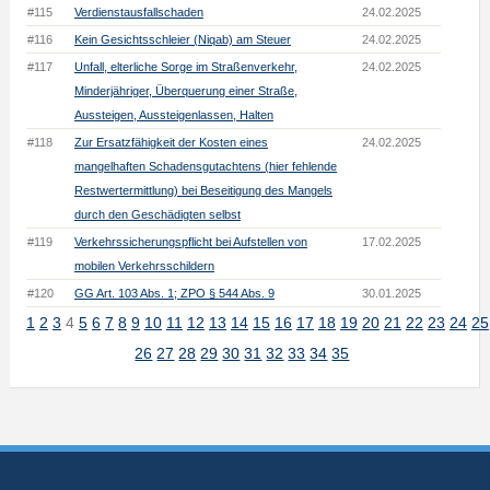
#115
Verdienstausfallschaden
24.02.2025
#116
Kein Gesichtsschleier (Niqab) am Steuer
24.02.2025
#117
Unfall, elterliche Sorge im Straßenverkehr,
24.02.2025
Minderjähriger, Überquerung einer Straße,
Aussteigen, Aussteigenlassen, Halten
#118
Zur Ersatzfähigkeit der Kosten eines
24.02.2025
mangelhaften Schadensgutachtens (hier fehlende
Restwertermittlung) bei Beseitigung des Mangels
durch den Geschädigten selbst
#119
Verkehrssicherungspflicht bei Aufstellen von
17.02.2025
mobilen Verkehrsschildern
#120
GG Art. 103 Abs. 1; ZPO § 544 Abs. 9
30.01.2025
1
2
3
4
5
6
7
8
9
10
11
12
13
14
15
16
17
18
19
20
21
22
23
24
25
26
27
28
29
30
31
32
33
34
35