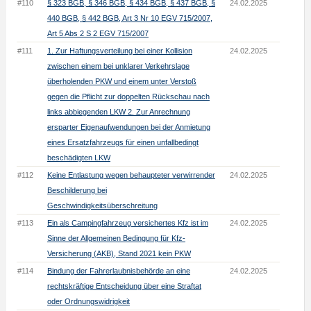
#110
§ 323 BGB, § 346 BGB, § 434 BGB, § 437 BGB, §
24.02.2025
440 BGB, § 442 BGB, Art 3 Nr 10 EGV 715/2007,
Art 5 Abs 2 S 2 EGV 715/2007
#111
1. Zur Haftungsverteilung bei einer Kollision
24.02.2025
zwischen einem bei unklarer Verkehrslage
überholenden PKW und einem unter Verstoß
gegen die Pflicht zur doppelten Rückschau nach
links abbiegenden LKW 2. Zur Anrechnung
ersparter Eigenaufwendungen bei der Anmietung
eines Ersatzfahrzeugs für einen unfallbedingt
beschädigten LKW
#112
Keine Entlastung wegen behaupteter verwirrender
24.02.2025
Beschilderung bei
Geschwindigkeitsüberschreitung
#113
Ein als Campingfahrzeug versichertes Kfz ist im
24.02.2025
Sinne der Allgemeinen Bedingung für Kfz-
Versicherung (AKB), Stand 2021 kein PKW
#114
Bindung der Fahrerlaubnisbehörde an eine
24.02.2025
rechtskräftige Entscheidung über eine Straftat
oder Ordnungswidrigkeit