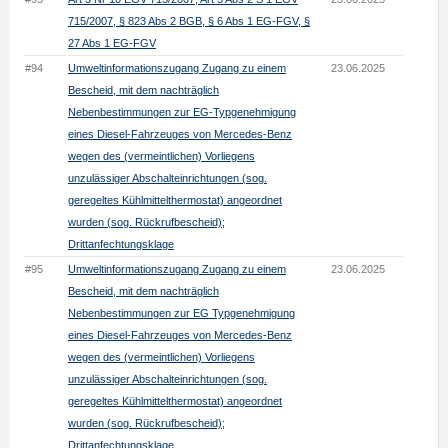
715/2007, § 823 Abs 2 BGB, § 6 Abs 1 EG-FGV, §
27 Abs 1 EG-FGV
#94
Umweltinformationszugang Zugang zu einem
23.06.2025
Bescheid, mit dem nachträglich
Nebenbestimmungen zur EG-Typgenehmigung
eines Diesel-Fahrzeuges von Mercedes-Benz
wegen des (vermeintlichen) Vorliegens
unzulässiger Abschalteinrichtungen (sog.
geregeltes Kühlmittelthermostat) angeordnet
wurden (sog. Rückrufbescheid);
Drittanfechtungsklage
#95
Umweltinformationszugang Zugang zu einem
23.06.2025
Bescheid, mit dem nachträglich
Nebenbestimmungen zur EG Typgenehmigung
eines Diesel-Fahrzeuges von Mercedes-Benz
wegen des (vermeintlichen) Vorliegens
unzulässiger Abschalteinrichtungen (sog.
geregeltes Kühlmittelthermostat) angeordnet
wurden (sog. Rückrufbescheid);
Drittanfechtungsklage