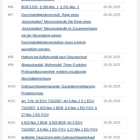
#96
BGB § 631, § 280 Abs. 1, § 241 Abs. 2
05.06.2025
#97
Geschwindigkeitsverstoß: Rüge eines
05.06.2025
„lückenhaften“ Messprotokolls Die Rüge eines
„lückenhaften“ Messprotokolls im Zusammenhang
mit der Verurteilung wegen
Geschwindigkeitsverstoßes muss konkret
ausgeführt werden.
#98
Haftung bei Auffahrunfall nach Spurwechsel
28.05.2025
#99
Abgasskandal; Wohnmobil; Timer-Funktion;
26.05.2025
Prüfstandbezogenheit; evident unzulässige
Abschalteinrichtung
#100
Gebrauchtwagengarantie; Garantievereinbarung;
26.05.2025
Produktschutz
#101
Art. 3 Nr 10 EGV 715/2007, Art 5 Abs 2 S 1 EGV
26.05.2025
715/2007, § 823 Abs 2 BGB, § 6 Abs 1 EG-FGV, §
27 Abs 1 EG-FGV
#102
§ 823 Abs 2 BGB, § 826 BGB, Art 5 EGV
26.05.2025
715/2007, § 6 Abs 1 EG-FGV, § 27 Abs 1 EG-FGV
#103
arglistige Täuschung beim Gebrauchtwagenkauf
26.05.2025