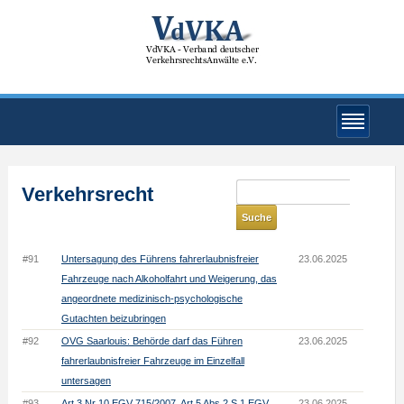
Verkehrsrecht
#91
Untersagung des Führens fahrerlaubnisfreier
23.06.2025
Fahrzeuge nach Alkoholfahrt und Weigerung, das
angeordnete medizinisch-psychologische
Gutachten beizubringen
#92
OVG Saarlouis: Behörde darf das Führen
23.06.2025
fahrerlaubnisfreier Fahrzeuge im Einzelfall
untersagen
#93
Art 3 Nr 10 EGV 715/2007, Art 5 Abs 2 S 1 EGV
23.06.2025