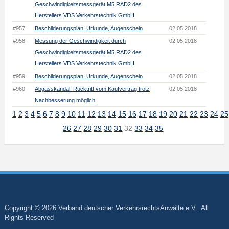
Geschwindigkeitsmessgerät M5 RAD2 des
Herstellers VDS Verkehrstechnik GmbH
#957
Beschilderungsplan, Urkunde, Augenschein
02.05.2018
#958
Messung der Geschwindigkeit durch
02.05.2018
Geschwindigkeitsmessgerät M5 RAD2 des
Herstellers VDS Verkehrstechnik GmbH
#959
Beschilderungsplan, Urkunde, Augenschein
02.05.2018
#960
Abgasskandal: Rücktritt vom Kaufvertrag trotz
02.05.2018
Nachbesserung möglich
1
2
3
4
5
6
7
8
9
10
11
12
13
14
15
16
17
18
19
20
21
22
23
24
25
26
27
28
29
30
31
32
33
34
35
Copyright © 2026 Verband deutscher VerkehrsrechtsAnwälte e.V.. All
Rights Reserved