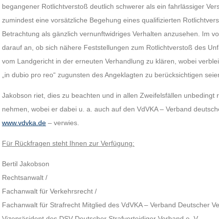
begangener Rotlichtverstoß deutlich schwerer als ein fahrlässiger Ver
zumindest eine vorsätzliche Begehung eines qualifizierten Rotlichtve
Betrachtung als gänzlich vernunftwidriges Verhalten anzusehen. Im v
darauf an, ob sich nähere Feststellungen zum Rotlichtverstoß des Unfall
vom Landgericht in der erneuten Verhandlung zu klären, wobei verbl
„in dubio pro reo“ zugunsten des Angeklagten zu berücksichtigen seie
Jakobson riet, dies zu beachten und in allen Zweifelsfällen unbedingt 
nehmen, wobei er dabei u. a. auch auf den VdVKA – Verband deutsche
www.vdvka.de
– verwies.
Für Rückfragen steht Ihnen zur Verfügung:
Bertil Jakobson
Rechtsanwalt /
Fachanwalt für Verkehrsrecht /
Fachanwalt für Strafrecht Mitglied des VdVKA – Verband Deutscher Ve
Vizepräsident des DSV Deutscher Strafverteidiger Verband e. V.