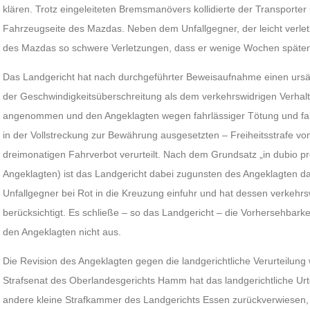
klären. Trotz eingeleiteten Bremsmanövers kollidierte der Transporte
Fahrzeugseite des Mazdas. Neben dem Unfallgegner, der leicht verletzt
des Mazdas so schwere Verletzungen, dass er wenige Wochen später 
Das Landgericht hat nach durchgeführter Beweisaufnahme einen ur
der Geschwindigkeitsüberschreitung als dem verkehrswidrigen Verhal
angenommen und den Angeklagten wegen fahrlässiger Tötung und fahr
in der Vollstreckung zur Bewährung ausgesetzten – Freiheitsstrafe 
dreimonatigen Fahrverbot verurteilt. Nach dem Grundsatz „in dubio pro
Angeklagten) ist das Landgericht dabei zugunsten des Angeklagten 
Unfallgegner bei Rot in die Kreuzung einfuhr und hat dessen verkehrs
berücksichtigt. Es schließe – so das Landgericht – die Vorhersehbarkei
den Angeklagten nicht aus.
Die Revision des Angeklagten gegen die landgerichtliche Verurteilung w
Strafsenat des Oberlandesgerichts Hamm hat das landgerichtliche Ur
andere kleine Strafkammer des Landgerichts Essen zurückverwiesen, 