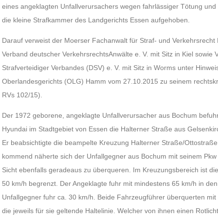
eines angeklagten Unfallverursachers wegen fahrlässiger Tötung und 
die kleine Strafkammer des Landgerichts Essen aufgehoben.
Darauf verweist der Moerser Fachanwalt für Straf- und Verkehrsrecht 
Verband deutscher VerkehrsrechtsAnwälte e. V. mit Sitz in Kiel sowie
Strafverteidiger Verbandes (DSV) e. V. mit Sitz in Worms unter Hinweis
Oberlandesgerichts (OLG) Hamm vom 27.10.2015 zu seinem rechtskr
RVs 102/15).
Der 1972 geborene, angeklagte Unfallverursacher aus Bochum befuhr 
Hyundai im Stadtgebiet von Essen die Halterner Straße aus Gelsenk
Er beabsichtigte die beampelte Kreuzung Halterner Straße/Ottostraß
kommend näherte sich der Unfallgegner aus Bochum mit seinem Pkw
Sicht ebenfalls geradeaus zu überqueren. Im Kreuzungsbereich ist di
50 km/h begrenzt. Der Angeklagte fuhr mit mindestens 65 km/h in den
Unfallgegner fuhr ca. 30 km/h. Beide Fahrzeugführer überquerten mit
die jeweils für sie geltende Haltelinie. Welcher von ihnen einen Rotlich