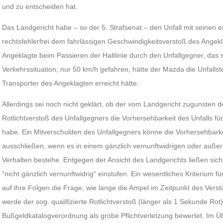
und zu entscheiden hat.
Das Landgericht habe – so der 5. Strafsenat – den Unfall mit seinen 
rechtsfehlerfrei dem fahrlässigen Geschwindigkeitsverstoß des Angek
Angeklagte beim Passieren der Haltlinie durch den Unfallgegner, das s
Verkehrssituation, nur 50 km/h gefahren, hätte der Mazda die Unfallstel
Transporter des Angeklagten erreicht hätte.
Allerdings sei noch nicht geklärt, ob der vom Landgericht zugunsten d
Rotlichtverstoß des Unfallgegners die Vorhersehbarkeit des Unfalls 
habe. Ein Mitverschulden des Unfallgegners könne die Vorhersehbarke
ausschließen, wenn es in einem gänzlich vernunftwidrigen oder auße
Verhalten bestehe. Entgegen der Ansicht des Landgerichts ließen sich 
“nicht gänzlich vernunftwidrig“ einstufen. Ein wesentliches Kriterium f
auf ihre Folgen die Frage, wie lange die Ampel im Zeitpunkt des Vers
werde der sog. qualifizierte Rotlichtverstoß (länger als 1 Sekunde Rot)
Bußgeldkatalogverordnung als grobe Pflichtverletzung bewertet. Im Üb