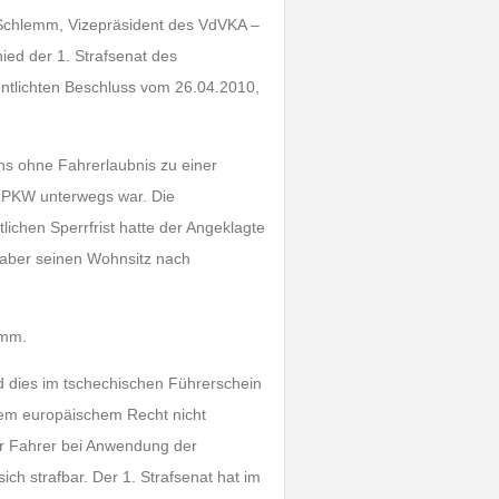
Schlemm, Vizepräsident des VdVKA –
hied der 1. Strafsenat des
ntlichten Beschluss vom 26.04.2010,
s ohne Fahrerlaubnis zu einer
em PKW unterwegs war. Die
ichen Sperrfrist hatte der Angeklagte
 aber seinen Wohnsitz nach
lemm.
d dies im tschechischen Führerschein
dem europäischem Recht nicht
er Fahrer bei Anwendung der
h strafbar. Der 1. Strafsenat hat im