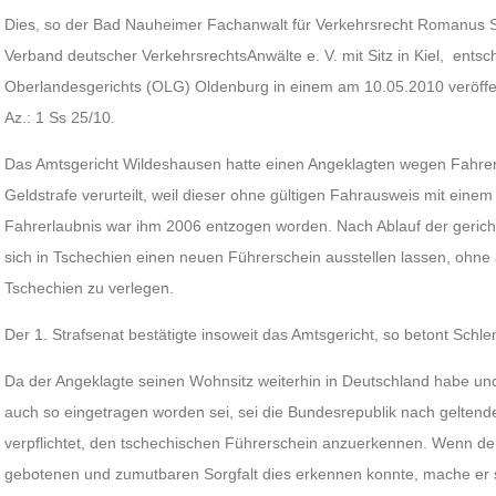
Dies, so der Bad Nauheimer Fachanwalt für Verkehrsrecht Romanus 
Verband deutscher VerkehrsrechtsAnwälte e. V. mit Sitz in Kiel, entsc
Oberlandesgerichts (OLG) Oldenburg in einem am 10.05.2010 veröffe
Az.: 1 Ss 25/10.
Das Amtsgericht Wildeshausen hatte einen Angeklagten wegen Fahren
Geldstrafe verurteilt, weil dieser ohne gültigen Fahrausweis mit ein
Fahrerlaubnis war ihm 2006 entzogen worden. Nach Ablauf der gerichtl
sich in Tschechien einen neuen Führerschein ausstellen lassen, ohne
Tschechien zu verlegen.
Der 1. Strafsenat bestätigte insoweit das Amtsgericht, so betont Sch
Da der Angeklagte seinen Wohnsitz weiterhin in Deutschland habe un
auch so eingetragen worden sei, sei die Bundesrepublik nach gelten
verpflichtet, den tschechischen Führerschein anzuerkennen. Wenn d
gebotenen und zumutbaren Sorgfalt dies erkennen konnte, mache er sic