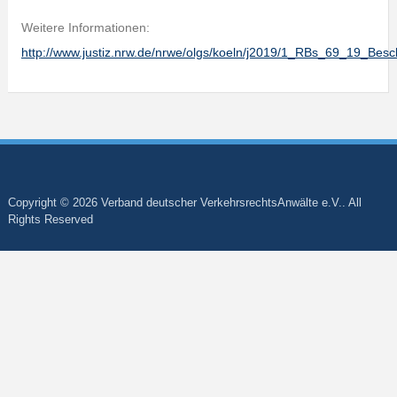
Weitere Informationen:
http://www.justiz.nrw.de/nrwe/olgs/koeln/j2019/1_RBs_69_19_Bes
Copyright © 2026 Verband deutscher VerkehrsrechtsAnwälte e.V.. All
Rights Reserved