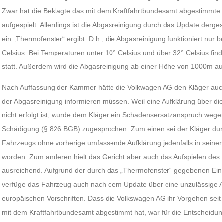
Zwar hat die Beklagte das mit dem Kraftfahrtbundesamt abgestimmt
aufgespielt. Allerdings ist die Abgasreinigung durch das Update derge
ein „Thermofenster“ ergibt. D.h., die Abgasreinigung funktioniert nur
Celsius. Bei Temperaturen unter 10° Celsius und über 32° Celsius fin
statt. Außerdem wird die Abgasreinigung ab einer Höhe von 1000m au
Nach Auffassung der Kammer hätte die Volkwagen AG den Kläger auc
der Abgasreinigung informieren müssen. Weil eine Aufklärung über d
nicht erfolgt ist, wurde dem Kläger ein Schadensersatzanspruch wegen 
Schädigung (§ 826 BGB) zugesprochen. Zum einen sei der Kläger du
Fahrzeugs ohne vorherige umfassende Aufklärung jedenfalls in seiner
worden. Zum anderen hielt das Gericht aber auch das Aufspielen des 
ausreichend. Aufgrund der durch das „Thermofenster“ gegebenen Ei
verfüge das Fahrzeug auch nach dem Update über eine unzulässige A
europäischen Vorschriften. Dass die Volkswagen AG ihr Vorgehen se
mit dem Kraftfahrtbundesamt abgestimmt hat, war für die Entscheid