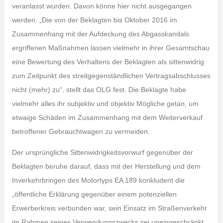
veranlasst wurden. Davon könne hier nicht ausgegangen
werden. „Die von der Beklagten bis Oktober 2016 im
Zusammenhang mit der Aufdeckung des Abgasskandals
ergriffenen Maßnahmen lassen vielmehr in ihrer Gesamtschau
eine Bewertung des Verhaltens der Beklagten als sittenwidrig
zum Zeitpunkt des streitgegenständlichen Vertragsabschlusses
nicht (mehr) zu“, stellt das OLG fest. Die Beklagte habe
vielmehr alles ihr subjektiv und objektiv Mögliche getan, um
etwaige Schäden im Zusammenhang mit dem Weiterverkauf
betroffener Gebrauchtwagen zu vermeiden.
Der ursprüngliche Sittenwidrigkeitsvorwurf gegenüber der
Beklagten beruhe darauf, dass mit der Herstellung und dem
Inverkehrbringen des Motortyps EA 189 konkludent die
„öffentliche Erklärung gegenüber einem potenziellen
Erwerberkreis verbunden war, sein Einsatz im Straßenverkehr
im Rahmen seines Verwendungszwecks sei uneingeschränkt