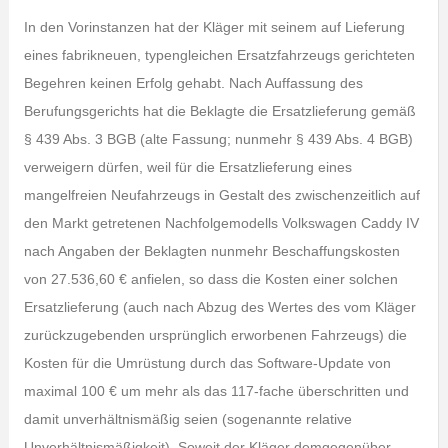
In den Vorinstanzen hat der Kläger mit seinem auf Lieferung
eines fabrikneuen, typengleichen Ersatzfahrzeugs gerichteten
Begehren keinen Erfolg gehabt. Nach Auffassung des
Berufungsgerichts hat die Beklagte die Ersatzlieferung gemäß
§ 439 Abs. 3 BGB (alte Fassung; nunmehr § 439 Abs. 4 BGB)
verweigern dürfen, weil für die Ersatzlieferung eines
mangelfreien Neufahrzeugs in Gestalt des zwischenzeitlich auf
den Markt getretenen Nachfolgemodells Volkswagen Caddy IV
nach Angaben der Beklagten nunmehr Beschaffungskosten
von 27.536,60 € anfielen, so dass die Kosten einer solchen
Ersatzlieferung (auch nach Abzug des Wertes des vom Kläger
zurückzugebenden ursprünglich erworbenen Fahrzeugs) die
Kosten für die Umrüstung durch das Software-Update von
maximal 100 € um mehr als das 117-fache überschritten und
damit unverhältnismäßig seien (sogenannte relative
Unverhältnismäßigkeit). Soweit der Kläger demgegenüber