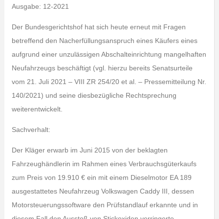
Ausgabe: 12-2021
Der Bundesgerichtshof hat sich heute erneut mit Fragen
betreffend den Nacherfüllungsanspruch eines Käufers eines
aufgrund einer unzulässigen Abschalteinrichtung mangelhaften
Neufahrzeugs beschäftigt (vgl. hierzu bereits Senatsurteile
vom 21. Juli 2021 – VIII ZR 254/20 et al. – Pressemitteilung Nr.
140/2021) und seine diesbezügliche Rechtsprechung
weiterentwickelt.
Sachverhalt:
Der Kläger erwarb im Juni 2015 von der beklagten
Fahrzeughändlerin im Rahmen eines Verbrauchsgüterkaufs
zum Preis von 19.910 € ein mit einem Dieselmotor EA 189
ausgestattetes Neufahrzeug Volkswagen Caddy III, dessen
Motorsteuerungssoftware den Prüfstandlauf erkannte und in
diesem Fall den Ausstoß von Stickoxiden verringerte.