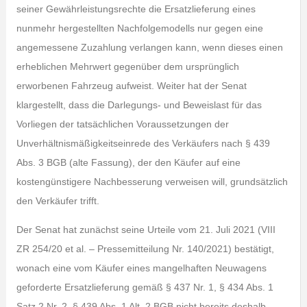
seiner Gewährleistungsrechte die Ersatzlieferung eines
nunmehr hergestellten Nachfolgemodells nur gegen eine
angemessene Zuzahlung verlangen kann, wenn dieses einen
erheblichen Mehrwert gegenüber dem ursprünglich
erworbenen Fahrzeug aufweist. Weiter hat der Senat
klargestellt, dass die Darlegungs- und Beweislast für das
Vorliegen der tatsächlichen Voraussetzungen der
Unverhältnismäßigkeitseinrede des Verkäufers nach § 439
Abs. 3 BGB (alte Fassung), der den Käufer auf eine
kostengünstigere Nachbesserung verweisen will, grundsätzlich
den Verkäufer trifft.
Der Senat hat zunächst seine Urteile vom 21. Juli 2021 (VIII
ZR 254/20 et al. – Pressemitteilung Nr. 140/2021) bestätigt,
wonach eine vom Käufer eines mangelhaften Neuwagens
geforderte Ersatzlieferung gemäß § 437 Nr. 1, § 434 Abs. 1
Satz 2 Nr. 2, § 439 Abs. 1 Alt. 2 BGB nicht bereits deshalb