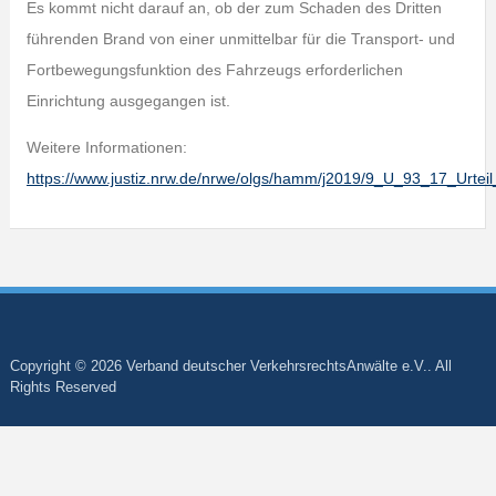
Es kommt nicht darauf an, ob der zum Schaden des Dritten
führenden Brand von einer unmittelbar für die Transport- und
Fortbewegungsfunktion des Fahrzeugs erforderlichen
Einrichtung ausgegangen ist.
Weitere Informationen:
https://www.justiz.nrw.de/nrwe/olgs/hamm/j2019/9_U_93_17_Urtei
Copyright © 2026 Verband deutscher VerkehrsrechtsAnwälte e.V.. All
Rights Reserved