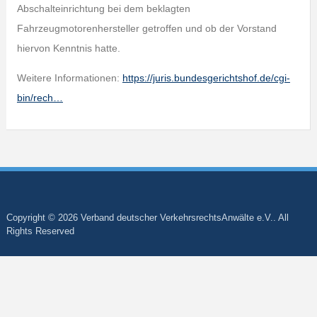
Abschalteinrichtung bei dem beklagten
Fahrzeugmotorenhersteller getroffen und ob der Vorstand
hiervon Kenntnis hatte.
Weitere Informationen:
https://juris.bundesgerichtshof.de/cgi-
bin/rech…
Copyright © 2026 Verband deutscher VerkehrsrechtsAnwälte e.V.. All
Rights Reserved