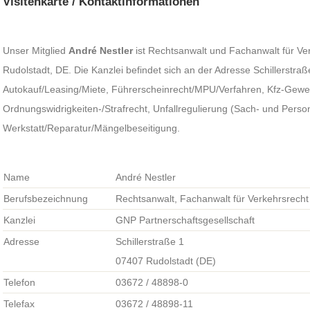
Visitenkarte / Kontaktinformationen
Unser Mitglied
André Nestler
ist Rechtsanwalt und Fachanwalt für Ver
Rudolstadt, DE. Die Kanzlei befindet sich an der Adresse Schillerstr
Autokauf/Leasing/Miete, Führerscheinrecht/MPU/Verfahren, Kfz-Gewe
Ordnungswidrigkeiten-/Strafrecht, Unfallregulierung (Sach- und Pers
Werkstatt/Reparatur/Mängelbeseitigung.
Name
André Nestler
Berufsbezeichnung
Rechtsanwalt, Fachanwalt für Verkehrsrecht
Kanzlei
GNP Partnerschaftsgesellschaft
Adresse
Schillerstraße 1
07407 Rudolstadt (DE)
Telefon
03672 / 48898-0
Telefax
03672 / 48898-11