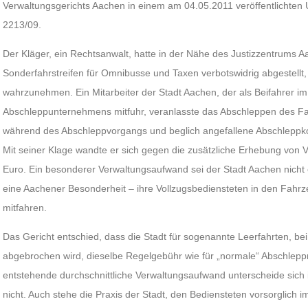
Verwaltungsgerichts Aachen in einem am 04.05.2011 veröffentlichten Ur
2213/09.
Der Kläger, ein Rechtsanwalt, hatte in der Nähe des Justizzentrums 
Sonderfahrstreifen für Omnibusse und Taxen verbotswidrig abgestellt
wahrzunehmen. Ein Mitarbeiter der Stadt Aachen, der als Beifahrer 
Abschleppunternehmens mitfuhr, veranlasste das Abschleppen des Fa
während des Abschleppvorgangs und beglich angefallene Abschleppk
Mit seiner Klage wandte er sich gegen die zusätzliche Erhebung von
Euro. Ein besonderer Verwaltungsaufwand sei der Stadt Aachen nicht 
eine Aachener Besonderheit – ihre Vollzugsbediensteten in den Fah
mitfahren.
Das Gericht entschied, dass die Stadt für sogenannte Leerfahrten, b
abgebrochen wird, dieselbe Regelgebühr wie für „normale“ Abschle
entstehende durchschnittliche Verwaltungsaufwand unterscheide sic
nicht. Auch stehe die Praxis der Stadt, den Bediensteten vorsorglich