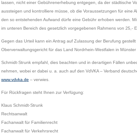
lassen, nicht einer Gebührenerhebung entgegen, da der städtische Vol
aussteigen und kontrolliere müsse, ob die Voraussetzungen für ein
den so entstehenden Aufwand dürfe eine Gebühr erhoben werden. Mit
im unteren Bereich des gesetzlich vorgegebenen Rahmens von 25,- Eu
Gegen das Urteil kann ein Antrag auf Zulassung der Berufung gestell
Oberverwaltungsgericht für das Land Nordrhein-Westfalen in Münster 
Schmidt-Strunk empfahl, dies beachten und in derartigen Fällen unbed
nehmen, wobei er dabei u. a. auch auf den VdVKA – Verband deutsche
www.vdvka.de
– verwies.
Für Rückfragen steht Ihnen zur Verfügung:
Klaus Schmidt-Strunk
Rechtsanwalt
Fachanwalt für Familienrecht
Fachanwalt für Verkehrsrecht