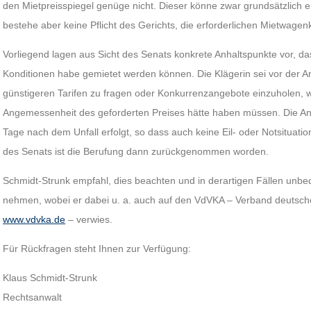
den Mietpreisspiegel genüge nicht. Dieser könne zwar grundsätzlich ei
bestehe aber keine Pflicht des Gerichts, die erforderlichen Mietwagen
Vorliegend lagen aus Sicht des Senats konkrete Anhaltspunkte vor, d
Konditionen habe gemietet werden können. Die Klägerin sei vor der 
günstigeren Tarifen zu fragen oder Konkurrenzangebote einzuholen, 
Angemessenheit des geforderten Preises hätte haben müssen. Die An
Tage nach dem Unfall erfolgt, so dass auch keine Eil- oder Notsituati
des Senats ist die Berufung dann zurückgenommen worden.
Schmidt-Strunk empfahl, dies beachten und in derartigen Fällen unbed
nehmen, wobei er dabei u. a. auch auf den VdVKA – Verband deutsche
www.vdvka.de
– verwies.
Für Rückfragen steht Ihnen zur Verfügung:
Klaus Schmidt-Strunk
Rechtsanwalt