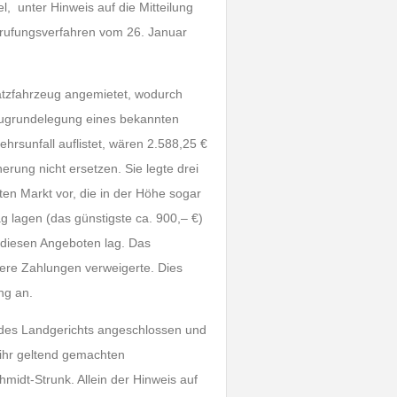
l, unter Hinweis auf die Mitteilung
rufungsverfahren vom 26. Januar
satzfahrzeug angemietet, wodurch
 Zugrundelegung eines bekannten
hrsunfall auflistet, wären 2.588,25 €
rung nicht ersetzen. Sie legte drei
ten Markt vor, die in der Höhe sogar
g lagen (das günstigste ca. 900,– €)
 diesen Angeboten lag. Das
tere Zahlungen verweigerte. Dies
ung an.
t des Landgerichts angeschlossen und
 ihr geltend gemachten
idt-Strunk. Allein der Hinweis auf