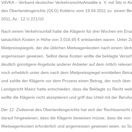
VdVKA – Verband deutscher VerkehrsrechtsAnwälte e. V. mit Sitz in Kie
des Oberlandesgerichts (OLG) Koblenz vom 19.04.2011 zu einem Be
2011, Az.: 12 U 221/10.
Nach einem Verkehrsunfall hatte die Klägerin für drei Wochen ein Er
tatsächlich Kosten in Höhe von 3.016,65 € entstanden waren. Unter
Mietpreisspiegels, der die üblichen Mietwagenkosten nach einem Verke
angemessen gewesen. Selbst diese Kosten wollte die beklagte Versiche
deutlich günstigere Angebote anderer Anbieter auf dem örtlich relevan
noch erheblich unter dem nach dem Mietpreisspiegel ermittelten Betra
und zahlte der Klägerin vor dem Prozess einen Betrag, der noch über
Landgericht Mainz hatte entschieden, dass die Beklagte zu Recht wei
wollte die Klägerin nicht akzeptieren und griff das Urteil mit der Beruf
Der 12. Zivilsenat des Oberlandesgerichts hat sich der Rechtsansich
darauf hingewiesen, dass die Klägerin beweisen müsse, dass die von
Mietwagenkosten erforderlich und angemessen gewesen seien, so Schm