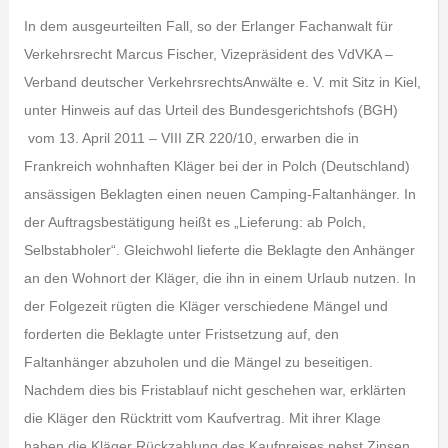
In dem ausgeurteilten Fall, so der Erlanger Fachanwalt für
Verkehrsrecht Marcus Fischer, Vizepräsident des VdVKA –
Verband deutscher VerkehrsrechtsAnwälte e. V. mit Sitz in Kiel,
unter Hinweis auf das Urteil des Bundesgerichtshofs (BGH)
vom 13. April 2011 – VIII ZR 220/10, erwarben die in
Frankreich wohnhaften Kläger bei der in Polch (Deutschland)
ansässigen Beklagten einen neuen Camping-Faltanhänger. In
der Auftragsbestätigung heißt es „Lieferung: ab Polch,
Selbstabholer“. Gleichwohl lieferte die Beklagte den Anhänger
an den Wohnort der Kläger, die ihn in einem Urlaub nutzen. In
der Folgezeit rügten die Kläger verschiedene Mängel und
forderten die Beklagte unter Fristsetzung auf, den
Faltanhänger abzuholen und die Mängel zu beseitigen.
Nachdem dies bis Fristablauf nicht geschehen war, erklärten
die Kläger den Rücktritt vom Kaufvertrag. Mit ihrer Klage
haben die Kläger Rückzahlung des Kaufpreises nebst Zinsen