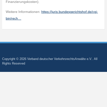
Finanzierungskosten).
Weitere Informationen:
https://juris.bundesgerichtshof.de/cgi-
bin/rech…
Copyright © 2026 Verband deutscher VerkehrsrechtsAnwälte e.V.. All
Rights Reserved