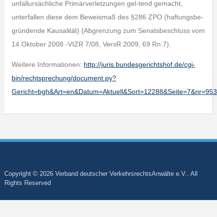
unfallursächliche Primärverletzungen gel-tend gemacht,
unterfallen diese dem Beweismaß des §286 ZPO (haftungsbe-
gründende Kausalität) (Abgrenzung zum Senatsbeschluss vom
14.Oktober 2008 -VIZR 7/08, VersR 2009, 69 Rn.7).
Weitere Informationen:
http://juris.bundesgerichtshof.de/cgi-
bin/rechtsprechung/document.py?
Gericht=bgh&Art=en&Datum=Aktuell&Sort=12288&Seite=7&nr=9
Copyright © 2026 Verband deutscher VerkehrsrechtsAnwälte e.V.. All
Rights Reserved