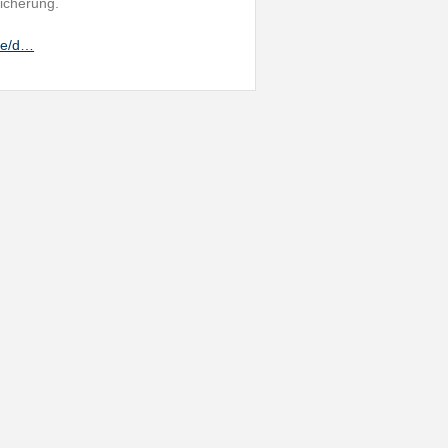
sicherung.
he/d…