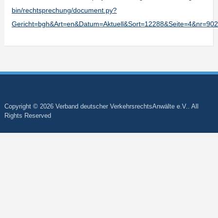
bin/rechtsprechung/document.py?
Gericht=bgh&Art=en&Datum=Aktuell&Sort=12288&Seite=4&nr=9
Copyright © 2026 Verband deutscher VerkehrsrechtsAnwälte e.V.. All
Rights Reserved