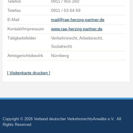
Telefon
0911 / 955 260
Telefax
0911 / 53 64 69
E-Mail
mail@rae-herzog-partner.de
Kontakt/Impressum
www.rae-herzog-partner.de
Tätigkeitsfelder
Verkehrsrecht, Arbeitsrecht,
Sozialrecht
Amtsgerichtsbezirk
Nürnberg
[ Visitenkarte drucken ]
Copyright © 2026 Verband deutscher VerkehrsrechtsAnwälte e.V.. All
Rights Reserved