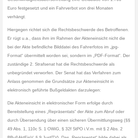
Euro festgesetzt und ein Fahrverbot von drei Monaten
verhängt.
Hiergegen richtet sich die Rechtsbeschwerde des Betroffenen.
Er rügt u.a., dass ihm im Rahmen der Akteneinsicht nicht die
bei der Akte befindliche Bilddatei des Fahrerfotos im „jpg-
Format“ übermittelt worden sei, sondern im „PDF-Format“. Der
zuständige 2. Strafsenat hat die Rechtsbeschwerde als
unbegründet verworfen. Der Senat hat das Verfahren zum
Anlass genommen die Grundsätze zur Akteneinsicht in
elektronisch geführte Bußgeldakten darzulegen:
Die Akteneinsicht in elektronischer Form erfolge durch
Bereitstellung eines „Repräsentats“ der Akte zum Abruf oder
durch Übersendung über einen sicheren Übermittlungsweg (§§
49 Abs. 1, 110c S. 1 OWiG, § 32f StPO i.V.m. mit § 2 Abs. 2
BBußAktEinV, § 9 JustlTV). Das „Repräsentat“ bilde dabei als